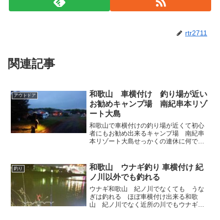
rtr2711
関連記事
和歌山 車横付け 釣り場が近い
アウトドア
お勧めキャンプ場 南紀串本リゾ
ート大島
和歌山で車横付けの釣り場が近くて初心
者にもお勧め出来るキャンプ場 南紀串
本リゾート大島せっかくの連休に何でキ
ャンプ？ その言葉に忖度してキャンプ
から遠ざかろうとしている人。キャンプ
はしてみたいけど何を揃えたらいいのか
和歌山 ウナギ釣り 車横付け 紀
釣り
分からず今までキャンプに...
ノ川以外でも釣れる
ウナギ和歌山 紀ノ川でなくても うな
ぎは釣れる ほぼ車横付け出来る和歌
山 紀ノ川でなく近所の川でもウナギが
釣れる 場所によればスッポンもうなぎ