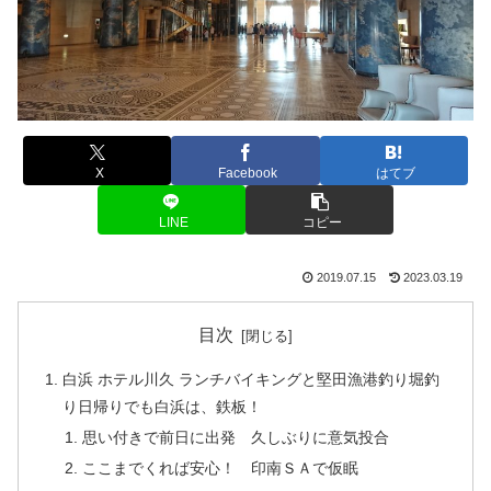
X
Facebook
はてブ
LINE
コピー
2019.07.15
2023.03.19
目次
白浜 ホテル川久 ランチバイキングと堅田漁港釣り堀釣
り日帰りでも白浜は、鉄板！
思い付きで前日に出発 久しぶりに意気投合
ここまでくれば安心！ 印南ＳＡで仮眠