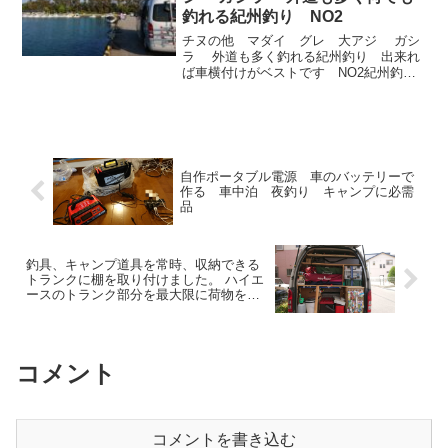
釣れる紀州釣り NO2
チヌの他 マダイ グレ 大アジ ガシ
ラ 外道も多く釣れる紀州釣り 出来れ
ば車横付けがベストです NO2紀州釣
り ヌカの配合 釣りやすい場所 初め
ての方におすすめ釣り方ヌカ団子の配合
バケツに半分弱のヌカを入れて砂を両手
に八分目を入れます。...
自作ポータブル電源 車のバッテリーで
作る 車中泊 夜釣り キャンプに必需
品
釣具、キャンプ道具を常時、収納できる
トランクに棚を取り付けました。 ハイエ
ースのトランク部分を最大限に荷物を積
めるよう棚を自作しました。
コメント
コメントを書き込む