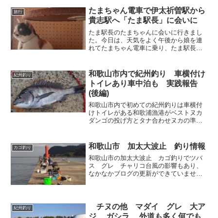
が食べたい。でも養殖のわりに高い。そ
れなら自分で釣ればいいか。ところでう
たまちゃん電車で伊太祈曽駅から
旅行
なぎって何処にいるの？ ...
貴志駅へ「たま駅長」に会いに
たま駅長のたまちゃんに会いに行きまし
た。今日は、天気をよく午後から娘を連
れてたまちゃん電車に乗り、たま駅長の
「たまちゃん」に会いに行ってきまし
た。貴志駅に行くには駐車場の有無を確
認のため和歌山電鐵に電話で確認すると
和歌山市内で紀州釣り 車横付け
紀州釣り
「たま駅長」が居る終点の貴...
トイレあり車中泊も 実践報告
(後編)
和歌山市内で初めての紀州釣りは車横付
けトイレがある和歌浦漁港がベストヌカ
ダンゴの投げ方とタナ合わせヌカの準備
ができたので取り敢えずヌカを握って投
げてもらいます。オキアミМサイズを尾
っぽから針にかけて小みかんくらいの大
和歌山市 加太大波止 釣り情報
カゴ釣り
きさのヌカダンゴの中に包...
和歌山市の加太大波止 カゴ釣りでツバ
ス グレ チャリコ台風の影響もあり、
なかなかブログの更新ができていませ
ん。そこへ釣り仲間（友人）から和歌山
市の加太大波止の釣り情報が画像付きで
届きました。かなり興味がありましたの
で早速、連絡を取り詳しく聞...
チヌの他 マダイ グレ 大ア
紀州釣り
ジ ガシラ 外道も多く何でも