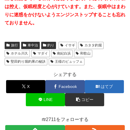
は控え、仮眠程度と心がけています。また、仮眠中はまわ
りに迷惑をかけないようエンジンストップすることも忘れ
ておりません。
旅行
車中泊
釣り
イサギ
カタタ釣堀
ホテル川久
マダイ
南紀白浜
和歌山
堅田釣り堀釣果の秘訣
王様のビュッフェ
シェアする
X
Facebook
はてブ
LINE
コピー
rtr2711をフォローする