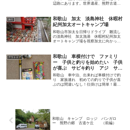
辺路にあります。世界遺産、熊野古道近
くの山の中腹の広大な敷地にバンガロー
が13棟、体育館(コロナ禍で現在は使用さ
れていない)や簡単な遊具などがありま
和歌山 加太 淡島神社 休暇村
旅行
す。熊野古道の散策や...
紀州加太オートキャンプ場
和歌山市加太を日帰りドライブ 雛流し
の淡島神社 加太漁港 休暇村紀州加太
オートキャンプ場を視察加太に向かって
今回は、和歌山市加太を日帰りドライブ
しました。加太は、和歌山県で最も大阪
府に近く、晴れた日には紀淡海峡を挟
和歌山 車横付けで ファミリ
アウトドア
み、すぐ近くに淡路島が見え...
ー 子供と釣りを始めたい 子供
が喜ぶ サビキ釣り アジ サバ
狙い 必要なもの どうすればい
和歌山 車中泊、出来れば車横付けで釣
い？ ＮＯ１
り 家族連れ 初めての釣りで子供が喜
ぶのは間違いなし！仕掛けは簡単！最初
に誰もが考えてしまうこと家族で釣りを
してみたい。子供と釣りをしてみたい。
でも釣りをしたことがない。道具も持っ
ていないし、そろえるにも...
和歌山 キャンプ ロッジ バンガロ
ー 熊野の郷 古道ケ丘 （前編）