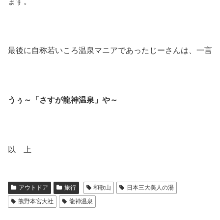
ます。
最後に自称若いころ温泉マニアであったじーさんは、一言
うぅ～「さすが龍神温泉」や～
以 上
アウトドア
旅行
和歌山
日本三大美人の湯
熊野本宮大社
龍神温泉