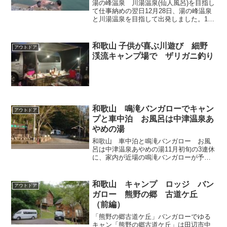
湯の峰温泉 川湯温泉(仙人風呂)を目指し
て仕事納めの翌日12月28日、湯の峰温泉
と川湯温泉を目指して出発しました。11
時に和歌山市にある自宅を出て高速道路
を使わず一般道路でのドライブです。湯
の峰温泉まで一般道で和歌山市から国道
和歌山 子供が喜ぶ川遊び 細野
アウトドア
42号線を南へ...
渓流キャンプ場で ザリガニ釣り
和歌山 鳴滝バンガローでキャン
アウトドア
プと車中泊 お風呂は中津温泉あ
やめの湯
和歌山 車中泊と鳴滝バンガロー お風
呂は中津温泉あやめの湯11月初旬の3連休
に、家内が近場の鳴滝バンガローが予約
出来たとのことでじーさんとばーさんも
誘ってハイエースキャンピングカーでＧ
Ｏ！鳴滝バンガロー鳴滝バンガローは、
和歌山 キャンプ ロッジ バン
アウトドア
大阪方面から阪和自動...
ガロー 熊野の郷 古道ケ丘
（前編）
「熊野の郷古道ケ丘」バンガローでゆる
キャン「熊野の郷古道ケ丘」は田辺市中