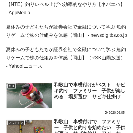
【NTE】釣りレベル上げの効率的なやり方【ネバエバ】
- AppMedia
夏休みの子どもたちが証券会社で金融について学ぶ 魚釣
りゲームで株の仕組みを体感【岡山】 - newsdig.tbs.co.jp
夏休みの子どもたちが証券会社で金融について学ぶ 魚釣
りゲームで株の仕組みを体感【岡山】（RSK山陽放送）
- Yahoo!ニュース
和歌山で車横付けがベスト サビ
料理
キ釣り ファミリー 子供が楽し
める 場所選び サビキ仕掛け
は、超簡単！ ＮＯ２
2020.06.05
和歌山 車横付けで ファミリ
アウトドア
ー 子供と釣りを始めたい 子供