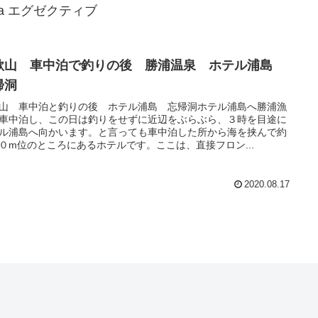
ia エグゼクティブ
歌山 車中泊で釣りの後 勝浦温泉 ホテル浦島
帰洞
山 車中泊と釣りの後 ホテル浦島 忘帰洞ホテル浦島へ勝浦漁
車中泊し、この日は釣りをせずに近辺をぶらぶら、３時を目途に
ル浦島へ向かいます。と言っても車中泊した所から海を挟んで約
０m位のところにあるホテルです。ここは、直接フロン...
2020.08.17