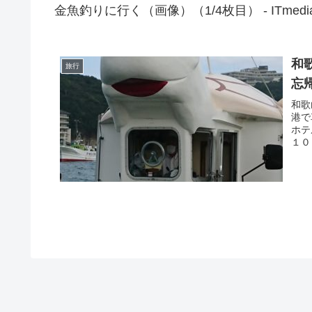
金魚釣りに行く（画像）（1/4枚目） - ITmed
和
旅行
忘
和歌
港で
ホテ
１０