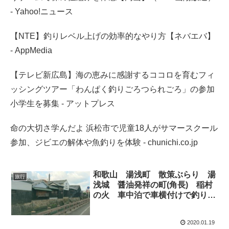
- Yahoo!ニュース
【NTE】釣りレベル上げの効率的なやり方【ネバエバ】
- AppMedia
【テレビ新広島】海の恵みに感謝するココロを育むフィ
ッシングツアー「わんぱく釣りごろつられごろ」の参加
小学生を募集 - アットプレス
命の大切さ学んだよ 浜松市で児童18人がサマースクール
参加、ジビエの解体や魚釣りを体験 - chunichi.co.jp
和歌山 湯浅町 散策ぶらり 湯
旅行
浅城 醤油発祥の町(角長) 稲村
の火 車中泊で車横付けで釣りが
できる湯浅広港漁港で大型カマス
が
2020.01.19