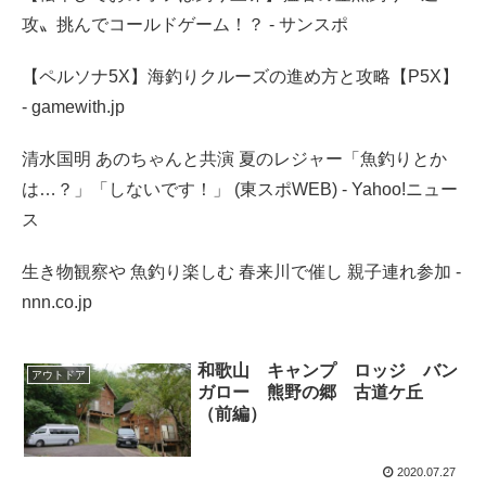
攻〟挑んでコールドゲーム！？ - サンスポ
【ペルソナ5X】海釣りクルーズの進め方と攻略【P5X】
- gamewith.jp
清水国明 あのちゃんと共演 夏のレジャー「魚釣りとか
は…？」「しないです！」 (東スポWEB) - Yahoo!ニュー
ス
生き物観察や 魚釣り楽しむ 春来川で催し 親子連れ参加 -
nnn.co.jp
和歌山 キャンプ ロッジ バン
アウトドア
ガロー 熊野の郷 古道ケ丘
（前編）
2020.07.27