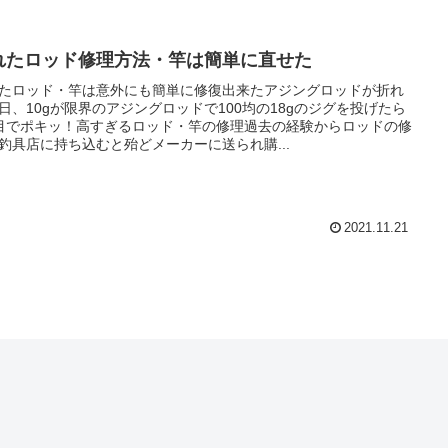
れたロッド修理方法・竿は簡単に直せた
たロッド・竿は意外にも簡単に修復出来たアジングロッドが折れ
日、10gが限界のアジングロッドで100均の18gのジグを投げたら
目でポキッ！高すぎるロッド・竿の修理過去の経験からロッドの修
釣具店に持ち込むと殆どメーカーに送られ購...
2021.11.21