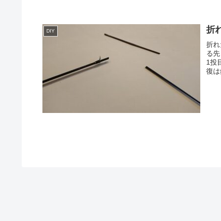
折
DIY
折れ
る先
1投
復は