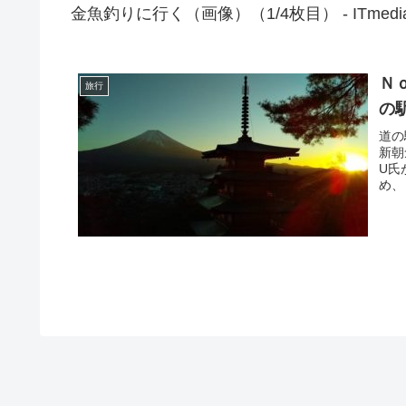
金魚釣りに行く（画像）（1/4枚目） - ITmed
Ｎ
旅行
の
道の
新朝
U氏
め、