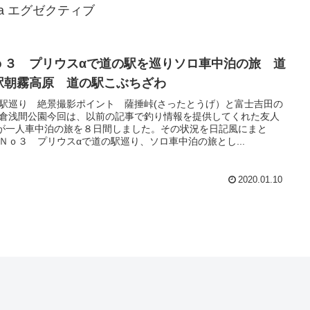
ia エグゼクティブ
ｏ３ プリウスαで道の駅を巡りソロ車中泊の旅 道
駅朝霧高原 道の駅こぶちざわ
駅巡り 絶景撮影ポイント 薩捶峠(さったとうげ）と富士吉田の
倉浅間公園今回は、以前の記事で釣り情報を提供してくれた友人
が一人車中泊の旅を８日間しました。その状況を日記風にまと
Ｎｏ３ プリウスαで道の駅巡り、ソロ車中泊の旅とし...
2020.01.10