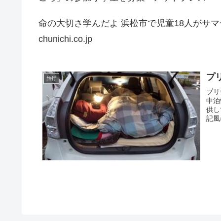
命の大切さ学んだよ 浜松市で児童18人がサマ
chunichi.co.jp
プ
旅行
プリ
中泊
供し
記風