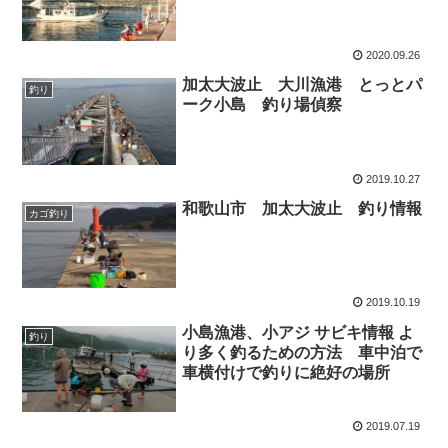
2020.09.26
加太大波止 大川漁港 とっとパ
釣り
ーク小島 釣り場偵察
2019.10.27
和歌山市 加太大波止 釣り情報
カゴ釣り
2019.10.19
小島漁港、小アジ サビキ情報 よ
釣り
り多く釣るための方法 車中泊で
車横付けで釣りに絶好の場所
2019.07.19