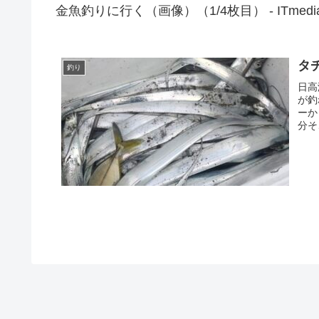
金魚釣りに行く（画像）（1/4枚目） - ITmed
タ
釣り
日高
が釣
ーか
分そ