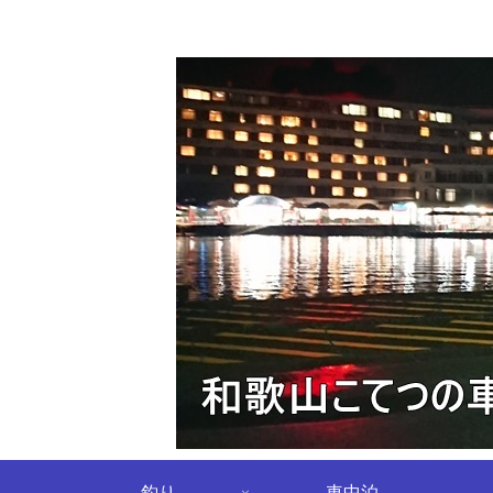
釣り
車中泊