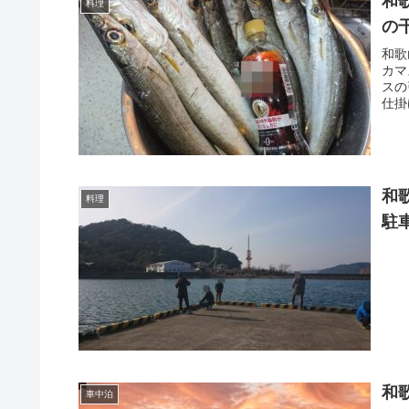
和
料理
の
和歌
カマ
スの
仕掛
和
料理
駐
和
車中泊