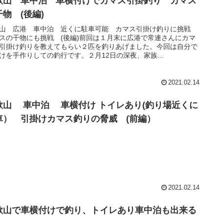
歌山 車中泊 車横付けでカマス引掛釣り カマス
干物 (後編)
山 広港 車中泊 近くに駐車可能 カマス引掛け釣りに挑戦
スの干物にも挑戦 (後編)前回は１月末に広港で常連さんにカマ
引掛け釣りを教えてもらい２匹を釣りあげました。今回は自分で
けを手作りしての釣行です。２月12日の深夜、家族...
2021.02.14
歌山 車中泊 車横付け トイレあり(釣り場近くに
車） 引掛けカマス釣りの脅威 (前編）
2021.02.14
歌山で車横付けで釣り、トイレあり車中泊も出来る