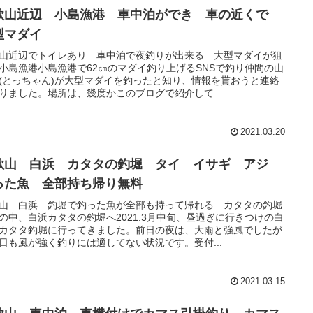
歌山近辺 小島漁港 車中泊ができ 車の近くで
型マダイ
山近辺でトイレあり 車中泊で夜釣りが出来る 大型マダイが狙
小島漁港小島漁港で62㎝のマダイ釣り上げるSNSで釣り仲間の山
(とっちゃん)が大型マダイを釣ったと知り、情報を貰おうと連絡
りました。場所は、幾度かこのブログで紹介して...
2021.03.20
歌山 白浜 カタタの釣堀 タイ イサギ アジ
った魚 全部持ち帰り無料
山 白浜 釣堀で釣った魚が全部も持って帰れる カタタの釣堀
の中、白浜カタタの釣堀へ2021.3月中旬、昼過ぎに行きつけの白
カタタ釣堀に行ってきました。前日の夜は、大雨と強風でしたが
日も風が強く釣りには適してない状況です。受付...
2021.03.15