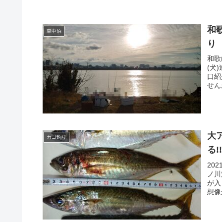
和
車中泊
り
和歌
(犬
口紹
せん
大
カゴ釣り
る
20
ノ川
が入
想像