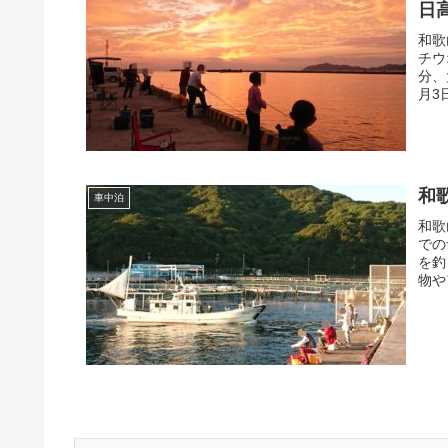
日
和歌
チウ
分、
月3
和
車中泊
和歌
での
を釣
物や