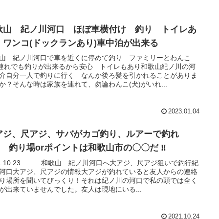
歌山 紀ノ川河口 ほぼ車横付け 釣り トイレあ
 ワンコ(ドックランあり)車中泊が出来る
山 紀ノ川河口で車を近くに停めて釣り ファミリーとわんこ
)連れでも釣りが出来るから安心 トイレもあり和歌山紀ノ川の河
介自分一人で釣りに行く なんか後ろ髪を引かれることがありま
か？そんな時は家族を連れて、勿論わんこ(犬)がいれ...
2023.01.04
アジ、尺アジ、サバがカゴ釣り、ルアーで釣れ
!! 釣り場orポイントは和歌山市の〇〇だ ‼
21.10.23 和歌山 紀ノ川河口へ大アジ、尺アジ狙いで釣行紀
河口大アジ、尺アジの情報大アジが釣れていると友人からの連絡
り場所を聞いてびっくり！それは紀ノ川の河口で私の頭では全く
が出来ていませんでした。友人は現地にいる...
2021.10.24