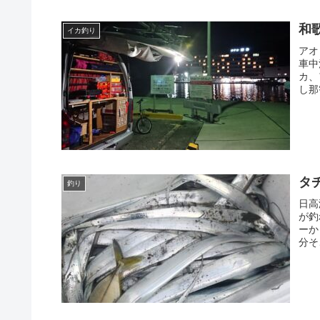
和
イカ釣り
アオ
車中
カ、
し那
タ
釣り
日高
が釣
ーか
分そ