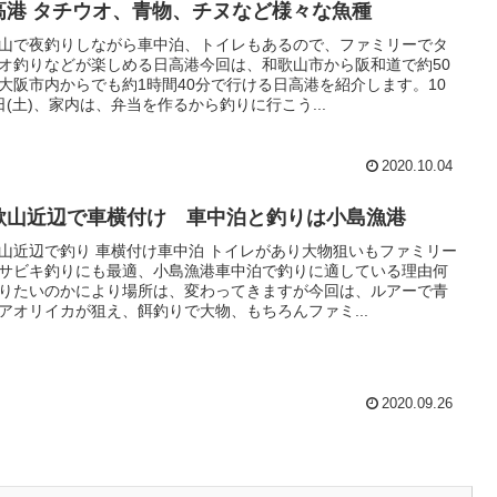
高港 タチウオ、青物、チヌなど様々な魚種
山で夜釣りしながら車中泊、トイレもあるので、ファミリーでタ
オ釣りなどが楽しめる日高港今回は、和歌山市から阪和道で約50
大阪市内からでも約1時間40分で行ける日高港を紹介します。10
日(土)、家内は、弁当を作るから釣りに行こう...
2020.10.04
歌山近辺で車横付け 車中泊と釣りは小島漁港
山近辺で釣り 車横付け車中泊 トイレがあり大物狙いもファミリー
サビキ釣りにも最適、小島漁港車中泊で釣りに適している理由何
りたいのかにより場所は、変わってきますが今回は、ルアーで青
アオリイカが狙え、餌釣りで大物、もちろんファミ...
2020.09.26