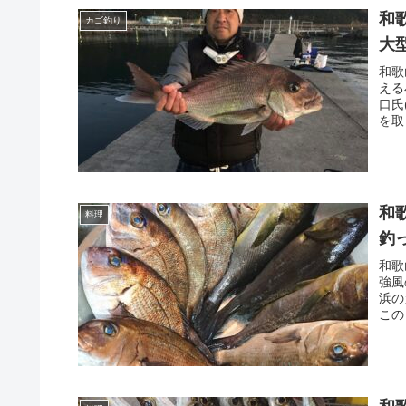
和
カゴ釣り
大
和歌
える
口氏
を取
和
料理
釣
和歌
強風
浜の
この