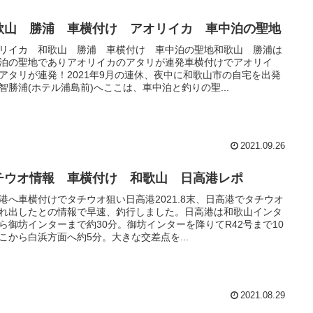
歌山 勝浦 車横付け アオリイカ 車中泊の聖地
リイカ 和歌山 勝浦 車横付け 車中泊の聖地和歌山 勝浦は
泊の聖地でありアオリイカのアタリが連発車横付けでアオリイ
アタリが連発！2021年9月の連休、夜中に和歌山市の自宅を出発
智勝浦(ホテル浦島前)へここは、車中泊と釣りの聖...
2021.09.26
チウオ情報 車横付け 和歌山 日高港レポ
港へ車横付けでタチウオ狙い日高港2021.8末、日高港でタチウオ
れ出したとの情報で早速、釣行しました。日高港は和歌山インタ
ら御坊インターまで約30分。御坊インターを降りてR42号まで10
こから白浜方面へ約5分。大きな交差点を...
2021.08.29